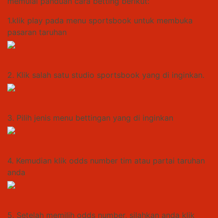
memulai panduan cara betting berikut:
1.klik play pada menu sportsbook untuk membuka
pasaran taruhan
2. Klik salah satu studio sportsbook yang di inginkan.
3. Pilih jenis menu bettingan yang di inginkan
4. Kemudian klik odds number tim atau partai taruhan
anda
5. Setelah memilih odds number, silahkan anda klik